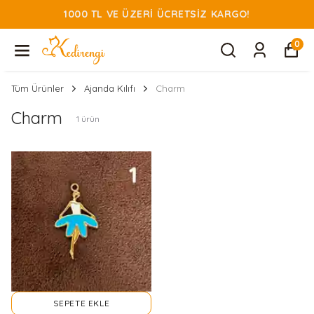
1000 TL VE ÜZERI ÜCRETSIZ KARGO!
0
Tüm Ürünler
Ajanda Kılıfı
Charm
Charm
1
ürün
SEPETE EKLE