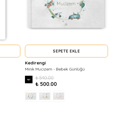
SEPETE EKLE
Kedirengi
Minik Mucizem - Bebek Günlüğü
₺ 540.00
%
7
₺ 500.00