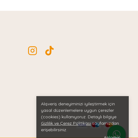
Alışveriş deneyiminizi iyileştirmek için
yasal düzenlemelere uygun çerezler
(cookies) kullanıyoruz. Detaylı bilgiye
Gizlilik ve Çerez Politikası
sayfamızdan
erişebilirsiniz.
Anladım