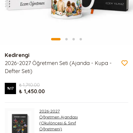
Kedirengi
2026-2027 Öğretmen Seti (Ajanda - Kupa -
Defter Seti)
₺ 1,740.00
%
17
₺ 1,450.00
2026-2027
Öğretmen Ajandası
(Okulöncesi & Sınıf
Öğretmeni)